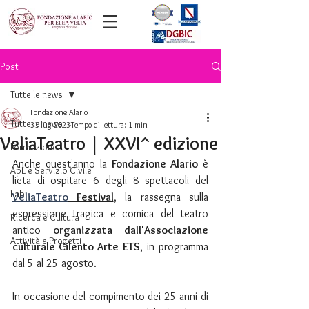
Post
Tutte le news
Fondazione Alario
Tutte le news
31 lug 2023
Tempo di lettura: 1 min
VeliaTeatro | XXVI^ edizione
Formazione
Anche quest'anno la 
Fondazione Alario
 è 
ApL e Servizio Civile
lieta di ospitare 6 degli 8 spettacoli del 
Lab
VeliaTeatro
 Festival
, la rassegna sulla 
espressione tragica e comica del teatro 
Ricerca e Cultura
antico
 organizzata dall'Associazione 
Attività e Progetti
culturale Cilento Arte ETS
, in programma 
dal 5 al 25 agosto. 
In occasione del compimento dei 25 anni di 