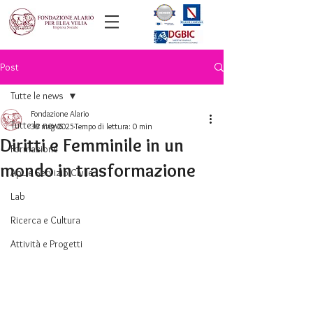
Post
Tutte le news
Fondazione Alario
Tutte le news
30 mag 2025
Tempo di lettura: 0 min
Diritti e Femminile in un
Formazione
mondo in trasformazione
ApL e Servizio Civile
Lab
Ricerca e Cultura
Attività e Progetti