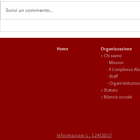
Scrivi un commento...
Francesco Chirico: uomo di
Diritti e Fem
altri tempi!
in trasforma
Home
Organizzazione
>
Chi siamo
-
Mission
- Il
Complesso Ala
-
Staff
-
Organi Istituzion
>
Statuto
>
Bilancio sociale
Informazioni L. 124/2017