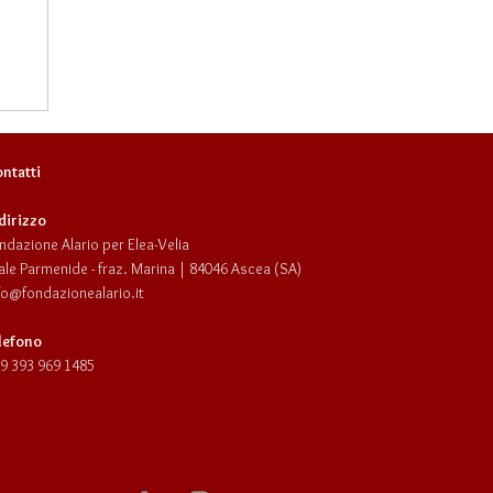
ntatti
dirizzo
ndazione Alario per Elea-Velia
ale Parmenide - fraz. Marina | 84046 Ascea (SA)
fo@fondazionealario.it
lefono
9 393 969 1485