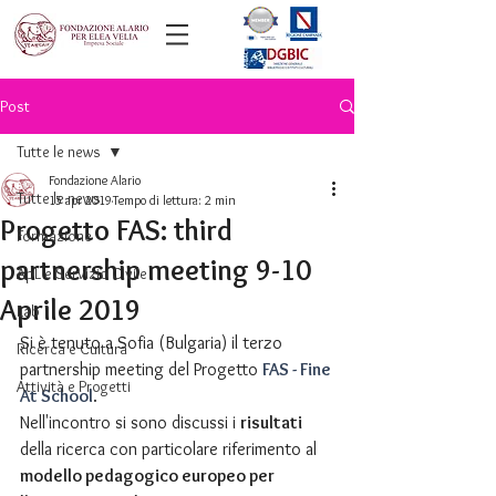
Post
Tutte le news
Fondazione Alario
Tutte le news
15 apr 2019
Tempo di lettura: 2 min
Progetto FAS: third
Formazione
partnership meeting 9-10
ApL e Servizio Civile
Aprile 2019
Lab
Si è tenuto a Sofia (Bulgaria) il terzo 
Ricerca e Cultura
partnership meeting del Progetto 
FAS - Fine 
Attività e Progetti
At School
. 
Nell'incontro si sono discussi i 
risultati 
della ricerca con particolare riferimento al 
modello pedagogico europeo per 