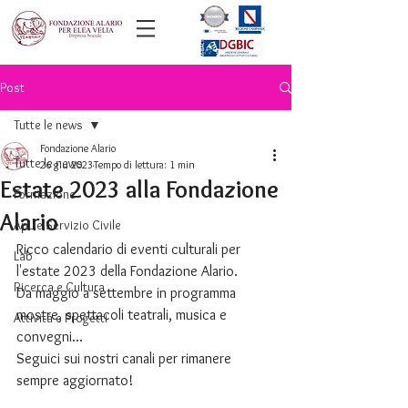
Post
Tutte le news
Fondazione Alario
Tutte le news
26 giu 2023
Tempo di lettura: 1 min
Estate 2023 alla Fondazione
Formazione
Alario
ApL e Servizio Civile
Ricco calendario di eventi culturali per 
Lab
l'estate 2023 della Fondazione Alario.
Ricerca e Cultura
Da maggio a settembre in programma 
mostre, spettacoli teatrali, musica e 
Attività e Progetti
convegni...
Seguici sui nostri canali per rimanere 
sempre aggiornato!