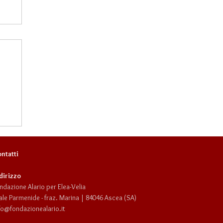
ntatti
dirizzo
ndazione Alario per Elea-Velia
ale Parmenide - fraz. Marina | 84046 Ascea (SA)
fo@fondazionealario.it