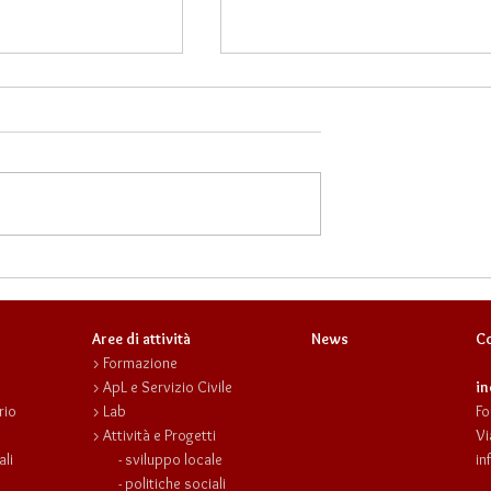
minile in un mondo
Read & Talk: un “Tuono” di
zione
emozioni per “Il Maggio dei
Libri” 2025
Aree di attività
News
Co
>
Formazione
>
ApL e Servizio Civile
in
rio
>
Lab
Fo
>
Attività e Progetti
Vi
ali
-
sviluppo locale
in
-
politiche sociali