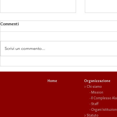
Commenti
Scrivi un commento...
Francesco Chirico: uomo di
Diritti e Fem
altri tempi!
in trasforma
Home
Organizzazione
>
Chi siamo
-
Mission
- Il
Complesso Ala
-
Staff
-
Organi Istituzion
>
Statuto