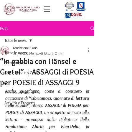
Post
Tutte le news
Fondazione Alario
Tutte le news
11 nov 2023
Tempo di lettura: 2 min
“In gabbia con Hänsel e
Formazione
Gretel” | ASSAGGI di POESIA
ApL e Servizio Civile
per POESIE di ASSAGGI 9
Lab
Anche quest’anno, come di consueto in 
Ricerca e Cultura
occasione di 
“Libriamoci. Giornate di lettura 
Attività e Progetti
nelle scuole”
, ritorna 
ASSAGGI di POESIA per 
POESIE di ASSAGGI
, un progetto di invito alla 
lettura - promosso dalla Biblioteca della 
Fondazione Alario per Elea-Velia
, in 