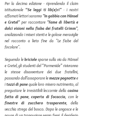
Per la decima edizione - riprendendo il claim 
istituzionale 
“Se leggi ti lib(e)ri”
 - i nostri 
affamati lettori saranno 
"In gabbia con Hänsel 
e Gretel"
 per raccontare 
"Fame di libertà e 
dolci visioni nella fiaba dei fratelli Grimm"
, 
analizzando i miseri stenti e le golose meraviglie 
nel racconto a lieto fine da "Le fiabe del 
focolare".
Seguendo le 
briciole 
sparse sulla via da Hänsel 
e Gretel, gli studenti del “Parmenide” rivivranno 
le stesse disavventure dei due fratellini, 
passando dall’assaporare le 
mezze pagnotte
 e 
i 
tozzi di pane
 quale loro misero nutrimento, al 
pregustare le irresistibili leccornie della 
casina 
fatta di pane
, 
coperta di focaccia
, con le 
finestre di zucchero trasparente
, della 
vecchia strega del bosco. Dopo le angosce e le 
paure di un trangugiare senza freni, il desiderio 