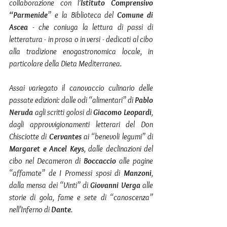
collaborazione con l’
Istituto Comprensivo 
“Parmenide
” e la Biblioteca del 
Comune di 
Ascea
 - che coniuga la lettura di passi di 
letteratura - in prosa o in versi - dedicati al cibo 
alla tradizione enogastronomica locale, in 
particolare della Dieta Mediterranea.
Assai variegato il canovaccio culinario delle 
passate edizioni: dalle odi “alimentari” di 
Pablo 
Neruda
 agli scritti golosi di 
Giacomo Leopardi
, 
dagli approvvigionamenti letterari del Don 
Chisciotte di 
Cervantes
 ai “benevoli legumi” di 
Margaret e Ancel Keys
, dalle declinazioni del 
cibo nel Decameron di 
Boccaccio
 alle pagine 
“affamate” de I Promessi sposi di 
Manzoni
, 
dalla mensa dei “Vinti” di 
Giovanni Verga
 alle 
storie di gola, fame e sete di “canoscenza” 
nell’Inferno di 
Dante
.