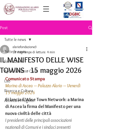
Post
Tutte le news
alariofondazione3
Tutte le news
13 mag
Tempo di lettura: 4 min
IL MANIFESTO DELLE WISE
Formazione
TOWNS - 15 maggio 2026
ApL e Servizio Civile
Comunicato Stampa
Lab
Marina di Ascea — Palazzo Alario — Venerdì 
Ricerca e Cultura
15 maggio 2026
Si lancia il Wise Town Network: a Marina 
Attività e Progetti
di Ascea la firma del Manifesto per una 
nuova civiltà delle città
I presidenti delle principali associazioni 
nazionali di Comuni e i sindaci presenti 