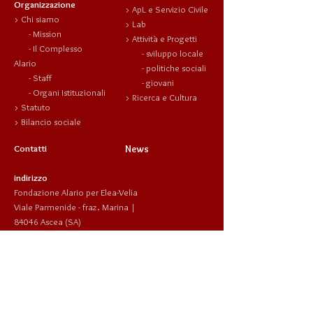
Organizzazione
>
ApL e Servizio Civile
>
Chi siamo
>
Lab
-
Mission
>
Attività e Progetti
- Il
Complesso
-
sviluppo locale
Alario
-
politiche sociali
-
Staff
-
giovani
-
Organi Istituzionali
>
Ricerca e Cultura
>
Statuto
>
Bilancio sociale
Contatti
News
indirizzo
Fondazione Alario per Elea-Velia
Viale Parmenide - fraz. Marina |
84046 Ascea (SA)
info@fondazionealario.it
telefono
+39 393 969 1485
Informazioni L. 124/2017