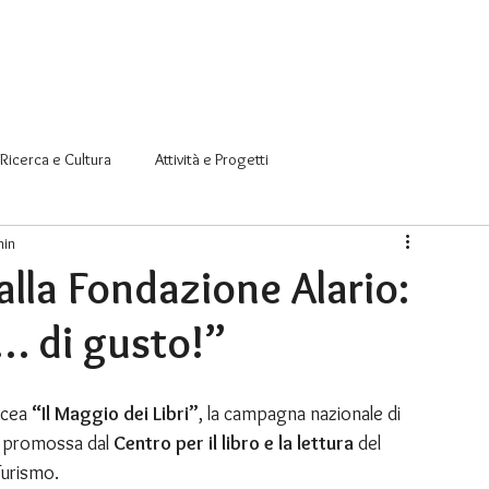
e
Organizzazione
Aree di attività
News
Sostienici
Con
Ricerca e Cultura
Attività e Progetti
min
 alla Fondazione Alario:
… di gusto!”
scea 
“Il Maggio dei Libri”
, la campagna nazionale di 
e, promossa dal 
Centro per il libro e la lettura
 del 
 Turismo.