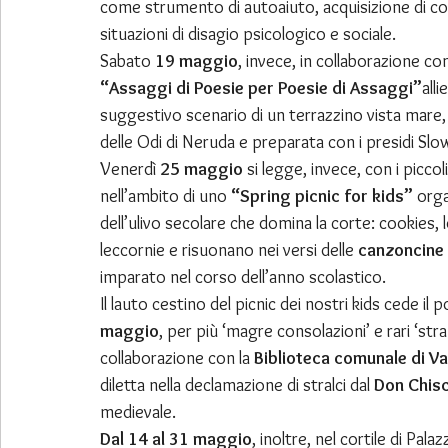
come strumento di autoaiuto, acquisizione di c
situazioni di disagio psicologico e sociale.
Sabato 
19 maggio
, invece, in collaborazione co
“Assaggi di Poesie per Poesie di Assaggi”
all
suggestivo scenario di un terrazzino vista mare, 
delle Odi di Neruda e preparata con i presidi Slo
Venerdì 
25 maggio
 si legge, invece, con i piccoli 
nell’ambito di uno 
“Spring picnic for kids”
 orga
dell’ulivo secolare che domina la corte: cookies, 
leccornie e risuonano nei versi delle 
canzoncine 
imparato nel corso dell’anno scolastico.
Il lauto cestino del picnic dei nostri kids cede il 
maggio
, per più ‘magre consolazioni’ e rari ‘stra
collaborazione con la 
Biblioteca comunale di Val
diletta nella declamazione di stralci dal 
Don Chisc
medievale.
Dal 14 al 31 maggio
, inoltre, nel cortile di Palaz