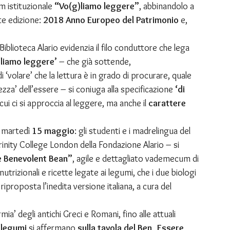
im istituzionale 
“Vo(g)liamo leggere”
, abbinandolo a 
te edizione: 
2018 Anno Europeo del Patrimonio
 e, 
 Biblioteca Alario evidenzia il filo conduttore che lega 
)liamo leggere’
 – che già sottende, 
di ‘volare’ che la lettura è in grado di procurare, quale 
rezza’ dell’essere – si coniuga alla specificazione 
‘di 
ui ci si approccia al leggere, ma anche il 
carattere 
 martedì 
15 maggio
: gli studenti e i madrelingua del 
Trinity College London della Fondazione Alario – si 
e Benevolent Bean”
, agile e dettagliato vademecum di 
nutrizionali e ricette legate ai legumi, che i due biologi 
riproposta l’inedita versione italiana, a cura del 
ia’ degli antichi Greci e Romani, fino alle attuali 
i legumi
 si affermano 
sulla tavola del Ben_Essere