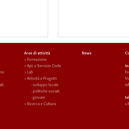
Aree di attività
News
Co
>
Formazione
>
ApL e Servizio Civile
in
rio
>
Lab
Fo
>
Attività e Progetti
Vi
ali
-
sviluppo locale
in
-
politiche sociali
ografico con il
English Camp, VII^ edizione: 
-
giovani
te
o Divitini
campo studio in lingua ingle
>
Ricerca e Cultura
+3
a due passi da casa!