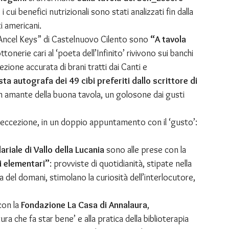
ui benefici nutrizionali sono stati analizzati fin dalla 
i americani.
S “Ancel Keys” di Castelnuovo Cilento sono 
“A tavola 
ottonerie cari al ‘poeta dell’Infinito’ rivivono sui banchi 
ezione accurata di brani tratti dai Canti e 
ista autografa dei 49 cibi preferiti dallo scrittore di 
 amante della buona tavola, un golosone dai gusti 
eccezione, in un doppio appuntamento con il ‘gusto’: 
riale di Vallo della Lucania
 sono alle prese con la 
di elementari”
: provviste di quotidianità, stipate nella 
a del domani, stimolano la curiosità dell’interlocutore, 
on la 
Fondazione La Casa di Annalaura
, 
ra che fa star bene’ e alla pratica della biblioterapia 