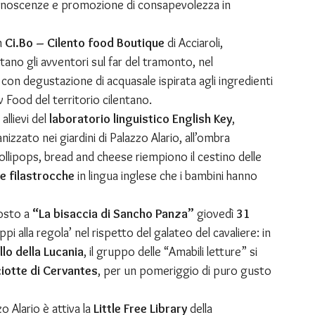
onoscenze e promozione di consapevolezza in 
n 
Ci.Bo – Cilento food Boutique
 di Acciaroli, 
ietano gli avventori sul far del tramonto, nel 
con degustazione di acquasale ispirata agli ingredienti 
w Food del territorio cilentano.
allievi del 
laboratorio linguistico English Key
, 
nizzato nei giardini di Palazzo Alario, all’ombra 
lollipops, bread and cheese riempiono il cestino delle 
e filastrocche
 in lingua inglese che i bambini hanno 
posto a 
“La bisaccia di Sancho Panza”
 giovedì 
31 
ppi alla regola’ nel rispetto del galateo del cavaliere: in 
lo della Lucania
, il gruppo delle “Amabili letture” si 
iotte di Cervantes
, per un pomeriggio di puro gusto 
zo Alario è attiva la 
Little Free Library
 della 