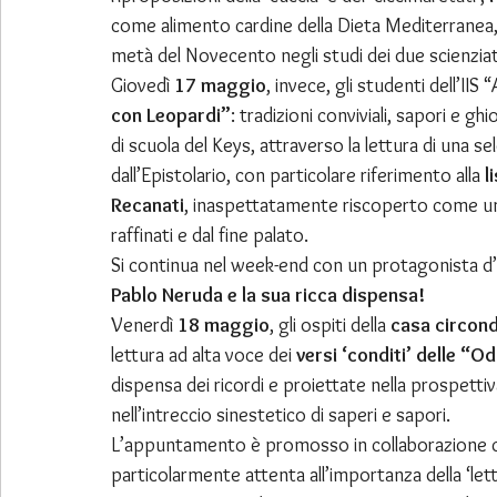
come alimento cardine della Dieta Mediterranea, i c
metà del Novecento negli studi dei due scienziat
Giovedì 
17 maggio
, invece, gli studenti dell’II
con Leopardi”
: tradizioni conviviali, sapori e ghi
di scuola del Keys, attraverso la lettura di una sel
dall’Epistolario, con particolare riferimento alla 
l
Recanati
, inaspettatamente riscoperto come un
raffinati e dal fine palato.
Si continua nel week-end con un protagonista d’
Pablo Neruda e la sua ricca dispensa!
Venerdì 
18 maggio
, gli ospiti della 
casa circonda
lettura ad alta voce dei 
versi ‘conditi’ delle “O
dispensa dei ricordi e proiettate nella prospettiv
nell’intreccio sinestetico di saperi e sapori.
L’appuntamento è promosso in collaborazione c
particolarmente attenta all’importanza della ‘lettu