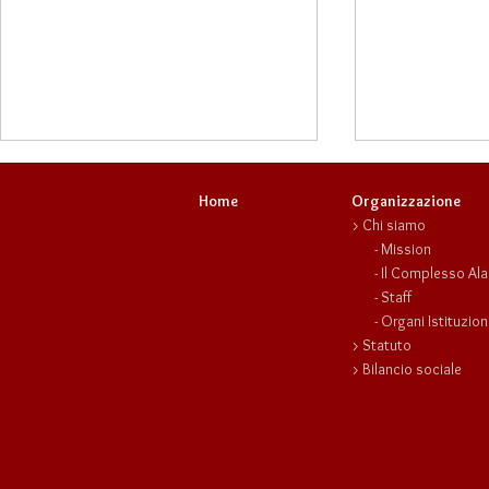
Home
Organizzazione
>
Chi siamo
-
Mission
- Il
Complesso Ala
-
Staff
-
Organi Istituzion
>
Statuto
Francesco Chirico: uomo di
Workshop fot
>
Bilancio sociale
altri tempi!
maestro Marc