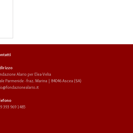
ntatti
dirizzo
ndazione Alario per Elea-Velia
ale Parmenide - fraz. Marina | 84046 Ascea (SA)
fo@fondazionealario.it
un
lefono
se
9 393 969 1485