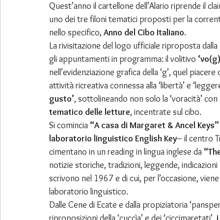
Quest’anno il cartellone dell’Alario riprende il cla
uno dei tre filoni tematici proposti per la corren
nello specifico, 
Anno del Cibo Italiano
.
La rivisitazione del logo ufficiale riproposta dalla
gli appuntamenti in programma: il volitivo 
‘vo(g
nell’evidenziazione grafica della ‘g’, quel piacere 
attività ricreativa connessa alla ‘libertà’ e ‘legge
gusto’
, sottolineando non solo la ‘voracità’ con c
tematico delle letture
, incentrate sul cibo.
Si comincia 
“A casa di Margaret & Ancel Keys”
laboratorio linguistico English Key
– il centro 
cimentano in un reading in lingua inglese da 
“Th
notizie storiche, tradizioni, leggende, indicazioni 
scrivono nel 1967 e di cui, per l’occasione, viene 
laboratorio linguistico.
Dalle Cene di Ecate e dalla propiziatoria ‘pansperm
riproposizioni della ‘cuccìa’ e dei ‘ciccimaretati’, 