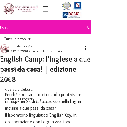
Post
Tutte le news
Fondazione Alario
Tutte le news
10 mag 2018
Tempo di lettura: 1 min
English Camp: l’inglese a due
Formazione
passi da casa! | edizione
ApL e Servizio Civile
2018
Lab
Ricerca e Cultura
Perché spostarsi fuori quando puoi vivere 
Attività e Progetti
un’esperienza di 
full immersion
 nella lingua 
inglese a due passi da casa?
Il laboratorio linguistico 
English Key
, in 
collaborazione con l’organizzazione 