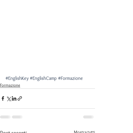
#EnglishKey
#EnglishCamp
#Formazione
Formazione
Mostra tutti
Post recenti