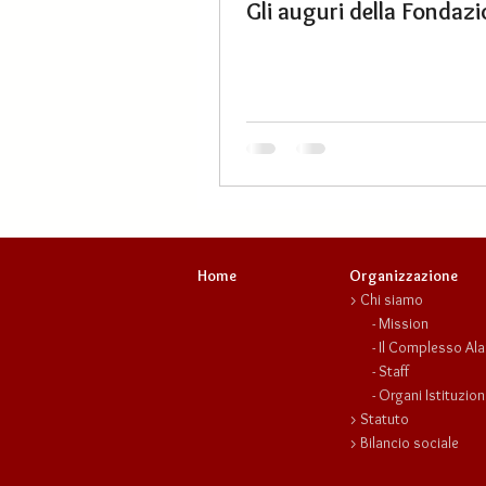
Gli auguri della Fondaz
Home
Organizzazione
>
Chi siamo
-
Mission
- Il
Complesso Ala
-
Staff
-
Organi Istituzion
>
Statuto
>
Bilancio sociale