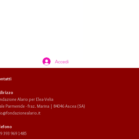
Accedi
ntatti
dirizzo
ndazione Alario per Elea-Velia
ale Parmenide - fraz. Marina | 84046 Ascea (SA)
fo@fondazionealario.it
lefono
9 393 969 1485