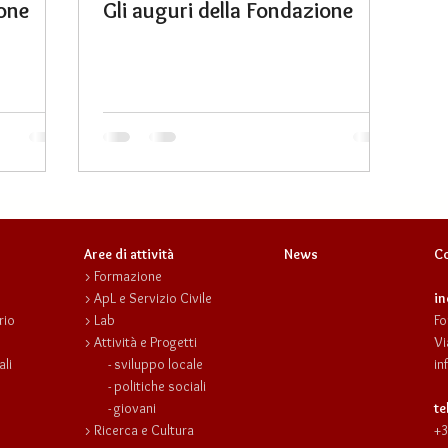
ione
Gli auguri della Fondazione
Aree di attività
News
Co
>
Formazione
>
ApL e Servizio Civile
in
rio
>
Lab
Fo
>
Attività e Progetti
Vi
ali
-
sviluppo locale
in
-
politiche sociali
-
giovani
te
>
Ricerca e Cultura
+3