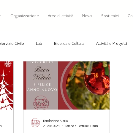
e
Organizzazione
Aree di attività
News
Sostienici
Con
Servizio Civile
Lab
Ricerca e Cultura
Attività e Progetti
Fondazione Alario
in
21 dic 2023
Tempo di lettura: 1 min