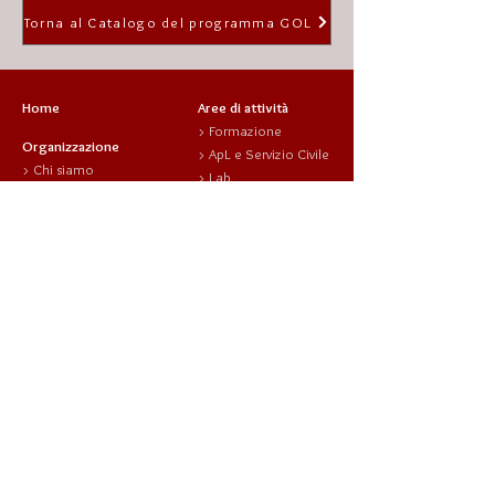
Torna al Catalogo del programma GOL
Home
Aree di attività
>
Formazione
Organizzazione
>
ApL e Servizio Civile
>
Chi siamo
>
Lab
-
Mission
>
Attività e Progetti
- Il
Complesso
-
sviluppo locale
Alario
-
politiche sociali
-
Staff
-
giovani
-
Organi Istituzionali
>
Ricerca e Cultura
>
Statuto
>
Bilancio sociale
Contatti
News
indirizzo
Fondazione Alario per Elea-Velia
Viale Parmenide - fraz. Marina |
84046 Ascea (SA)