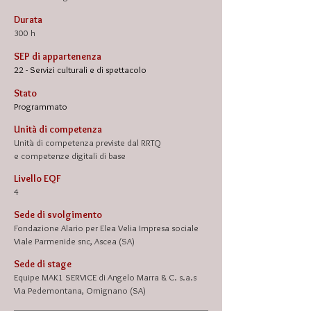
Durata
300 h
SEP di appartenenza
22 - Servizi culturali e di spettacolo
Stato
Programmato
Unità di competenza
Unità di competenza previste dal RRTQ
e
competenze digitali di base
Livello EQF
4
Sede di svolgimento
Fondazione Alario per Elea Velia Impresa sociale
Viale Parmenide snc, Ascea (SA)
Sede di stage
Equipe MAK1 SERVICE di Angelo Marra & C. s.a.s
Via Pedemontana, Omignano (SA)