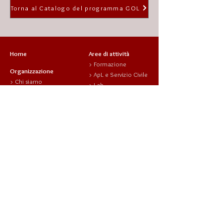
Torna al Catalogo del programma GOL
Home
Aree di attività
>
Formazione
Organizzazione
>
ApL e Servizio Civile
>
Chi siamo
>
Lab
-
Mission
>
Attività e Progetti
- Il
Complesso
-
sviluppo locale
Alario
-
politiche sociali
-
Staff
-
giovani
-
Organi Istituzionali
>
Ricerca e Cultura
>
Statuto
>
Bilancio sociale
Contatti
News
indirizzo
Fondazione Alario per Elea-Velia
Viale Parmenide - fraz. Marina |