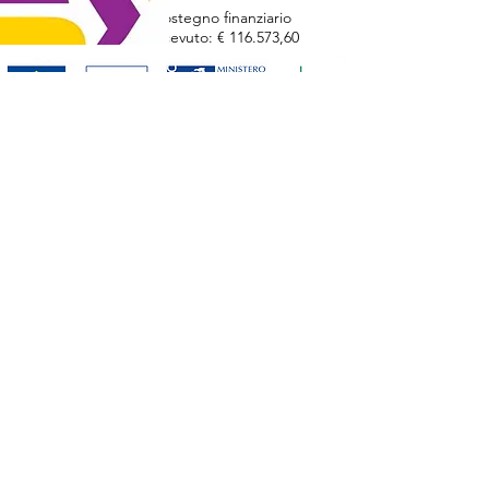
Sostegno finanziario
ricevuto: € 116.573,60
Home
Aree di attività
>
Formazione
Organizzazione
>
ApL e Servizio Civile
>
Chi siamo
>
Lab
-
Mission
>
Attività e Progetti
- Il
Complesso
-
sviluppo locale
Alario
-
politiche sociali
-
Staff
-
giovani
-
Organi Istituzionali
>
Ricerca e Cultura
>
Statuto
>
Bilancio sociale
Contatti
News
indirizzo
Fondazione Alario per Elea-Velia