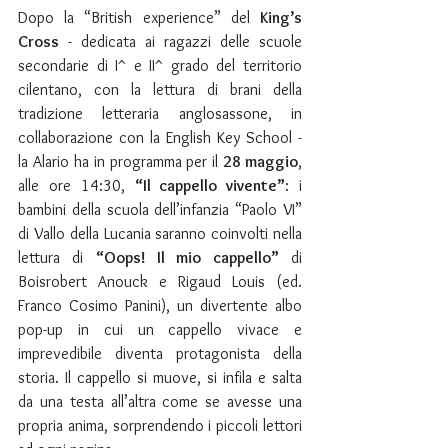
Dopo la “British experience” del 
King’s 
Cross
 - dedicata ai ragazzi delle scuole 
secondarie di I^ e II^ grado del territorio 
cilentano, con la lettura di brani della 
tradizione letteraria anglosassone, in 
collaborazione con la English Key School - 
la Alario ha in programma per il 
28 maggio
, 
alle ore 14:30, 
“Il cappello vivente”
: i 
bambini della scuola dell’infanzia “Paolo VI” 
di Vallo della Lucania saranno coinvolti nella 
lettura di 
“Oops! Il mio cappello”
 di 
Boisrobert Anouck e Rigaud Louis (ed. 
Franco Cosimo Panini), un divertente albo 
pop-up in cui un cappello vivace e 
imprevedibile diventa protagonista della 
storia. Il cappello si muove, si infila e salta 
da una testa all’altra come se avesse una 
propria anima, sorprendendo i piccoli lettori 