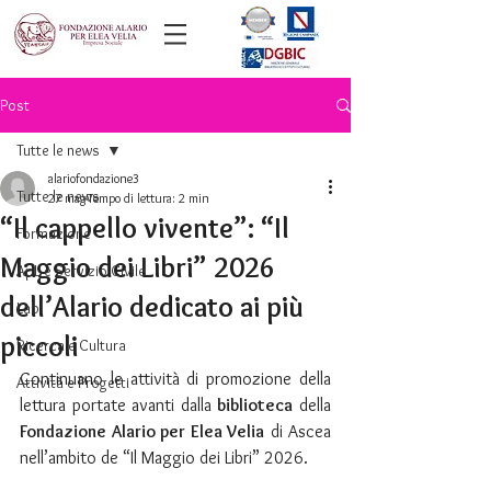
Post
Tutte le news
alariofondazione3
Tutte le news
27 mag
Tempo di lettura: 2 min
“Il cappello vivente”: “Il
Formazione
Maggio dei Libri” 2026
ApL e Servizio Civile
dell’Alario dedicato ai più
Lab
piccoli
Ricerca e Cultura
Continuano le attività di promozione della 
Attività e Progetti
lettura portate avanti dalla 
biblioteca
 della 
Fondazione Alario per Elea Velia
 di Ascea 
nell’ambito de “Il Maggio dei Libri” 2026.